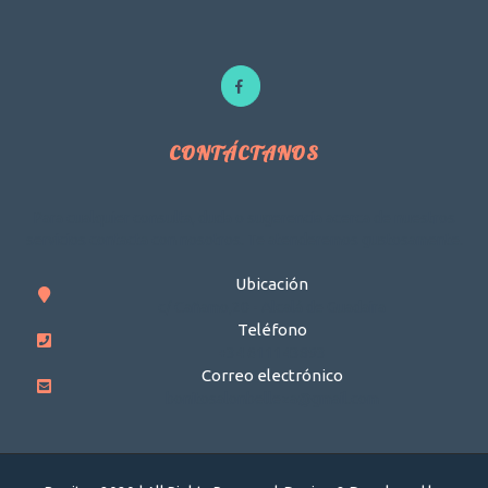
CONTÁCTANOS
Para cualquier consulta, duda o sugerencia acerca de nuestros
servicios contacta con nosotros. Te atenderemos gustosamente.
Ubicación
c/ Cañamo,20 - Alcalá de Guadaira
Teléfono
+34 611143893
Correo electrónico
bonitosalonbelleza@gmail.com