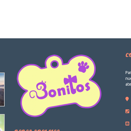
C
Par
nue
at