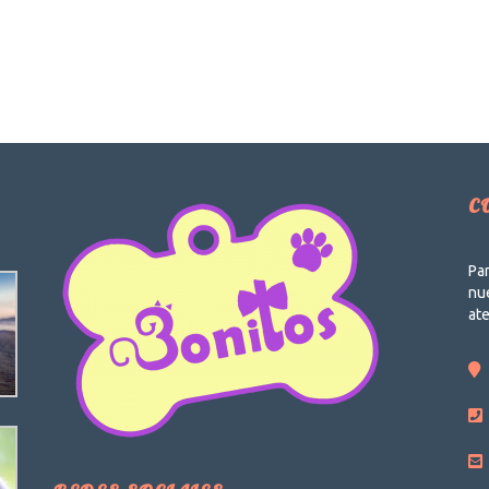
C
Par
nue
at