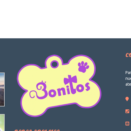
C
Par
nue
at